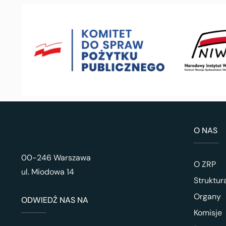
O NAS
00-246 Warszawa
O ZRP
ul. Miodowa 14
Struktur
Organy
ODWIEDŹ NAS NA
Komisje