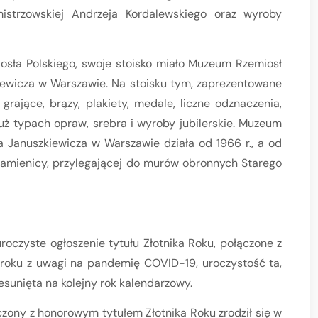
istrzowskiej Andrzeja Kordalewskiego oraz wyroby
osła Polskiego, swoje stoisko miało Muzeum Rzemiosł
iewicza w Warszawie. Na stoisku tym, zaprezentowane
grające, brązy, plakiety, medale, liczne odznaczenia,
uż typach opraw, srebra i wyroby jubilerskie. Muzeum
a Januszkiewicza w Warszawie działa od 1966 r., a od
kamienicy, przylegającej do murów obronnych Starego
zyste ogłoszenie tytułu Złotnika Roku, połączone z
 roku z uwagi na pandemię COVID-19, uroczystość ta,
esunięta na kolejny rok kalendarzowy.
czony z honorowym tytułem Złotnika Roku zrodził się w