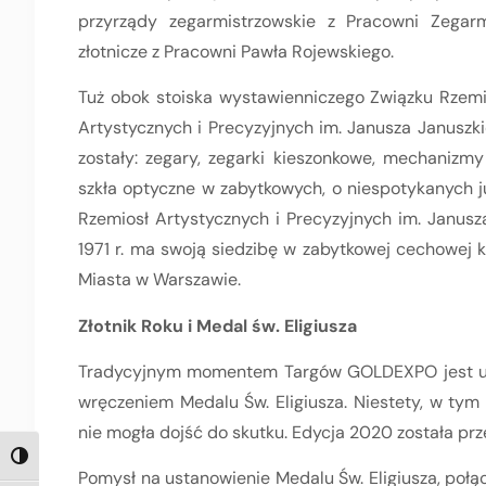
przyrządy zegarmistrzowskie z Pracowni Zegarm
złotnicze z Pracowni Pawła Rojewskiego.
Tuż obok stoiska wystawienniczego Związku Rzemi
Artystycznych i Precyzyjnych im. Janusza Januszk
zostały: zegary, zegarki kieszonkowe, mechanizmy 
szkła optyczne w zabytkowych, o niespotykanych j
Rzemiosł Artystycznych i Precyzyjnych im. Janusz
1971 r. ma swoją siedzibę w zabytkowej cechowej 
Miasta w Warszawie.
Złotnik Roku i Medal św. Eligiusza
Tradycyjnym momentem Targów GOLDEXPO jest uroc
wręczeniem Medalu Św. Eligiusza. Niestety, w tym
nie mogła dojść do skutku. Edycja 2020 została prz
TOGGLE HIGH CONTRAST
Pomysł na ustanowienie Medalu Św. Eligiusza, połą