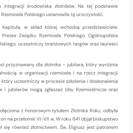
 integracji środowiska złotników. Na tej podstawie
 Rzemiosła Polskiego ustanowiła tę uroczystość.
Kapituła, w skład której wchodzą przedstawiciele:
 Prezes Związku Rzemiosła Polskiego, Ogólnopolska
lskiego, uczestniczy branżowych targów oraz laureaci
st przyznawany dla złotnika – jubilera, który wyróżnia
nością w organizacji rzemiosła i na rzecz integracji
 który uczestniczy w procesie szkolenia i doskonalenia
 i jubilerów mogą zgłaszać Izby Rzemieślnicze oraz
połączona z honorowym tytułem Złotnika Roku, odbyła
ł on na przełomie VI-VII w. W roku 641 objął biskupstwo
 się również złotnictwem. Św. Eligiusz jest patronem