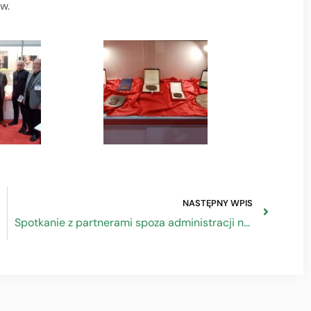
w.
NASTĘPNY WPIS
Spotkanie z partnerami spoza administracji na temat programu „Pomoc Techniczna dla Funduszy UE na lata 2021-2027”