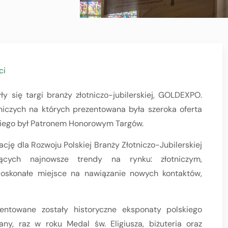
ci
y się targi branży złotniczo-jubilerskiej, GOLDEXPO.
niczych na których prezentowana była szeroka oferta
lskiego był Patronem Honorowym Targów.
ję dla Rozwoju Polskiej Branży Złotniczo-Jubilerskiej
jących najnowsze trendy na rynku: złotniczym,
 doskonałe miejsce na nawiązanie nowych kontaktów,
entowane zostały historyczne eksponaty polskiego
y, raz w roku Medal św. Eligiusza, biżuteria oraz