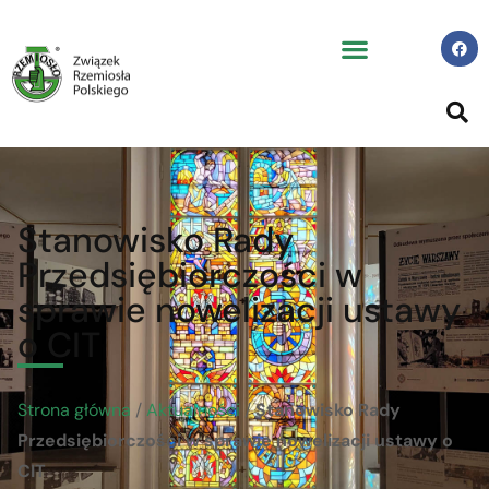
Stanowisko Rady
Przedsiębiorczości w
sprawie nowelizacji ustawy
o CIT
Strona główna
/
Aktualności
/
Stanowisko Rady
Przedsiębiorczości w sprawie nowelizacji ustawy o
CIT