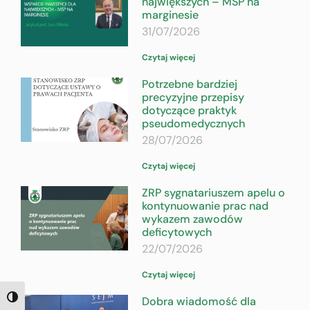
największych – MŚP na
marginesie
31/07/2026
Czytaj więcej
Potrzebne bardziej
precyzyjne przepisy
dotyczące praktyk
pseudomedycznych
28/07/2026
Czytaj więcej
ZRP sygnatariuszem apelu o
kontynuowanie prac nad
wykazem zawodów
deficytowych
22/07/2026
Czytaj więcej
Dobra wiadomość dla
TOGGLE HIGH CONTRAST