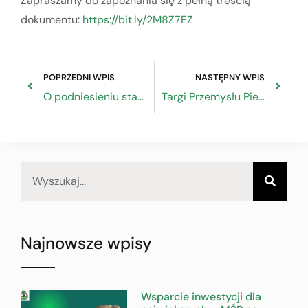
Zapraszamy do zapoznania się z pełną treścią
dokumentu:
https://bit.ly/2M8Z7EZ
POPRZEDNI WPIS
NASTĘPNY WPIS
O podniesieniu standardów funkcjonowania administracji skarbowej
Targi Przemysłu Piekarskiego i Cukierniczego BAKEPOL 12-14 września 2019 r.
Najnowsze wpisy
Wsparcie inwestycji dla