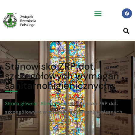
Stanowisko ZRP dot.
szczegółowych wymagań
sanitarnohigienicznych
Strona główna
/
Aktualności
/
Stanowisko ZRP dot.
szczegółowych wymagań sanitarnohigienicznych