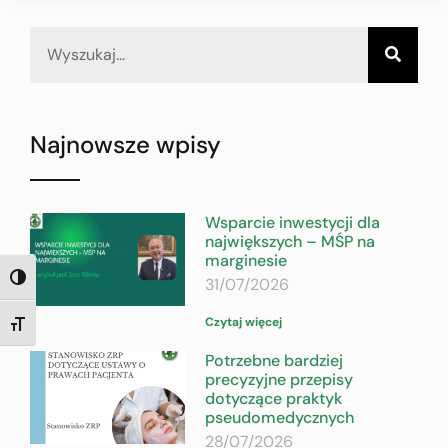
Najnowsze wpisy
Wsparcie inwestycji dla
największych – MŚP na
marginesie
31/07/2026
TOGGLE HIGH CONTRAST
Czytaj więcej
TOGGLE FONT SIZE
Potrzebne bardziej
precyzyjne przepisy
dotyczące praktyk
pseudomedycznych
28/07/2026