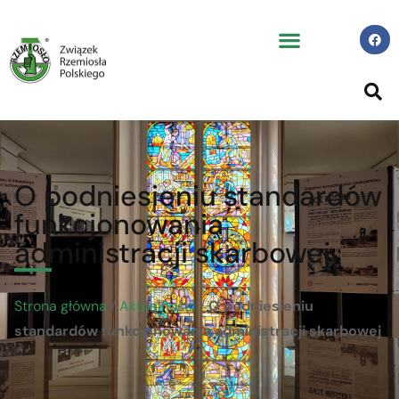
O podniesieniu standardów
funkcjonowania
administracji skarbowej
Strona główna
/
Aktualności
/
O podniesieniu
standardów funkcjonowania administracji skarbowej