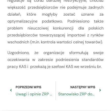
regulacje są coraz bardziej restrykcyjne, chociaż
większość przedsiębiorców nie podejmuje żadnych
działań, które mogłyby zostać uznane za
optymalizacyjne podatkowo. Podniesiono także
problem nieuczciwej konkurencji dla polskich
przedsiębiorców towarzyszącej importowi z rynków
wschodnich (m.in. kontrola wartości celnej towarów).
Uzgodniono, że organizacje sformułują swoje
oczekiwania w zakresie podniesienia standardów
pracy KAS i przekażą je szefowi KAS we wrześniu br.
POPRZEDNI WPIS
NASTĘPNY WPIS
Uwagi i opinie ZRP do „Projektu założeń budżetu państwa na 2020 rok”
Stanowisko ZRP dot. szczegółowych wymagań sanitarnohigienicznych