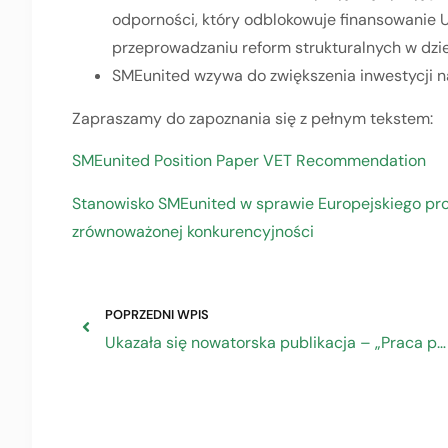
odporności, który odblokowuje finansowanie 
przeprowadzaniu reform strukturalnych w dzie
SMEunited wzywa do zwiększenia inwestycji na
Zapraszamy do zapoznania się z pełnym tekstem:
SMEunited Position Paper VET Recommendation
Stanowisko SMEunited w sprawie Europejskiego pro
zrównoważonej konkurencyjności
POPRZEDNI WPIS
Ukazała się nowatorska publikacja – „Praca przymusowa. Poradnik: jak ją rozpoznać i jej przeciwdziałać”