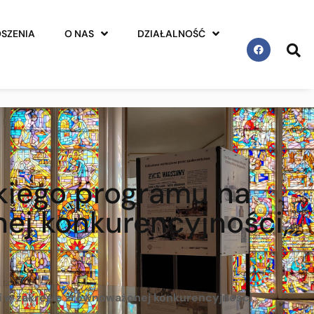
SZENIA
O NAS
DZIAŁALNOŚĆ
kiego programu na
ej konkurencyjności,
i w zakresie zrównoważonej konkurencyjności,