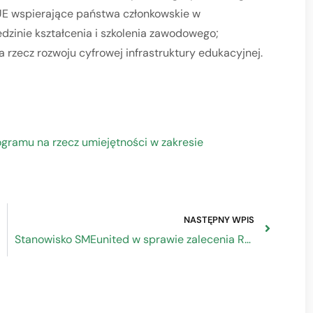
UE wspierające państwa członkowskie w
dzinie kształcenia i szkolenia zawodowego;
 rzecz rozwoju cyfrowej infrastruktury edukacyjnej.
gramu na rzecz umiejętności w zakresie
NASTĘPNY WPIS
Stanowisko SMEunited w sprawie zalecenia Rady UE w sprawie kształcenia i szkolenia zawodowego (VET) na rzecz trwałej konkurencyjności, sprawiedliwości społecznej i odporności