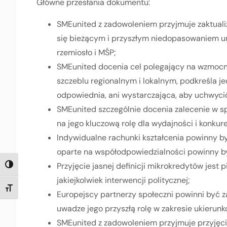
Główne przesłania dokumentu:
SMEunited z zadowoleniem przyjmuje zaktuali
się bieżącym i przyszłym niedopasowaniem u
rzemiosło i MŚP;
SMEunited docenia cel polegający na wzmocni
szczeblu regionalnym i lokalnym, podkreśla jed
odpowiednia, ani wystarczająca, aby uchwycić
SMEunited szczególnie docenia zalecenie w sp
na jego kluczową rolę dla wydajności i konkur
Indywidualne rachunki kształcenia powinny by
oparte na współodpowiedzialności powinny b
Przyjęcie jasnej definicji mikrokredytów jes
TOGGLE HIGH CONTRAST
jakiejkolwiek interwencji politycznej;
TOGGLE FONT SIZE
Europejscy partnerzy społeczni powinni być 
uwadze jego przyszłą rolę w zakresie ukierunko
SMEunited z zadowoleniem przyjmuje przyjęci