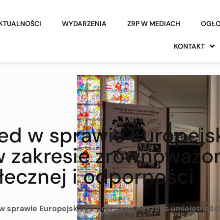
KTUALNOŚCI
WYDARZENIA
ZRP W MEDIACH
OGŁO
KONTAKT
ed w sprawie Europejs
w zakresie zrównoważon
łecznej i odporności
w sprawie Europejskiego programu na rzecz umiejętnośc