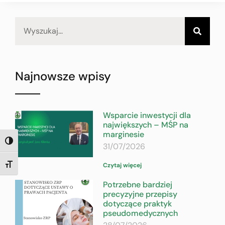
Najnowsze wpisy
Wsparcie inwestycji dla
największych – MŚP na
marginesie
TOGGLE HIGH CONTRAST
31/07/2026
Czytaj więcej
TOGGLE FONT SIZE
Potrzebne bardziej
precyzyjne przepisy
dotyczące praktyk
pseudomedycznych