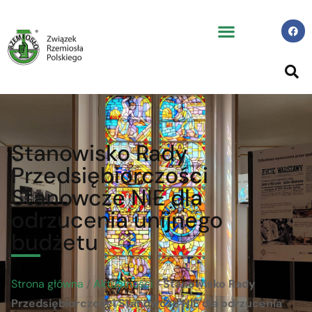
Stanowisko Rady
Przedsiębiorczości
Stanowcze NIE dla
odrzucenia unijnego
budżetu
Strona główna
/
Aktualności
/
Stanowisko Rady
Przedsiębiorczości Stanowcze NIE dla odrzucenia