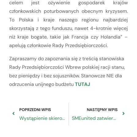
celem jest ożywienie gospodarek krajów
członkowskich poturbowanych obecnym kryzysem.
To Polska i kraje naszego regionu najbardziej
skorzystają z tego funduszu, nawet 4-krotnie więcej
niż kraje bogate, takie jak Francja czy Holandia” –
apelują członkowie Rady Przedsiębiorczości.
Zapraszamy do zapoznania się z treścią stanowiska
Rady Przedsiębiorczości Wbrew polskiej racji stanu,
bez pieniędzy i bez sojuszników. Stanowcze NIE dla
odrzucenia unijnego budżetu
TUTAJ
POPRZEDNI WPIS
NASTĘPNY WPIS
Wystąpienie skierowane do Ministra Rozwoju, Pracy i Technologii w sprawie ograniczenia w samodzielnym poruszaniu się dzieci w wieku do 16 lat
SMEunited zatwierdza deklarację z Osnabrück z ministrami edukacji