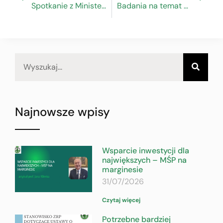
Spotkanie z Minister Olgą Semeniuk
Badania na temat strat i marnowania żywności w sektorze piekarniczo-cukierniczym
Najnowsze wpisy
Wsparcie inwestycji dla
największych – MŚP na
marginesie
31/07/2026
Czytaj więcej
Potrzebne bardziej