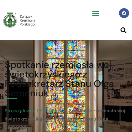
Spotkanie rzemiosła woj.
świętokrzyskiego z
Podsekretarz Stanu Olgą
Semeniuk
Strona główna
/
Aktualności
/
Spotkanie rzemiosła woj.
świętokrzyskiego z Podsekretarz Stanu Olgą
Semeniuk