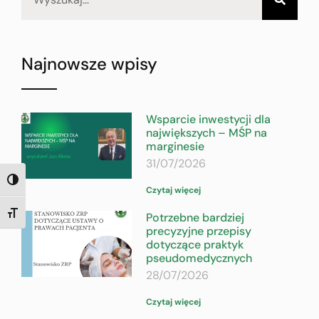
Najnowsze wpisy
Wsparcie inwestycji dla
największych – MŚP na
marginesie
31/07/2026
TOGGLE HIGH CONTRAST
Czytaj więcej
Potrzebne bardziej
TOGGLE FONT SIZE
precyzyjne przepisy
dotyczące praktyk
pseudomedycznych
28/07/2026
Czytaj więcej