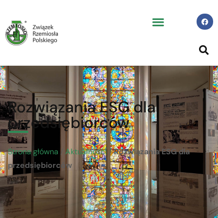
Rozwiązania ESG dla
przedsiębiorców
Strona główna
/
Aktualności
/
Rozwiązania ESG dla
przedsiębiorców