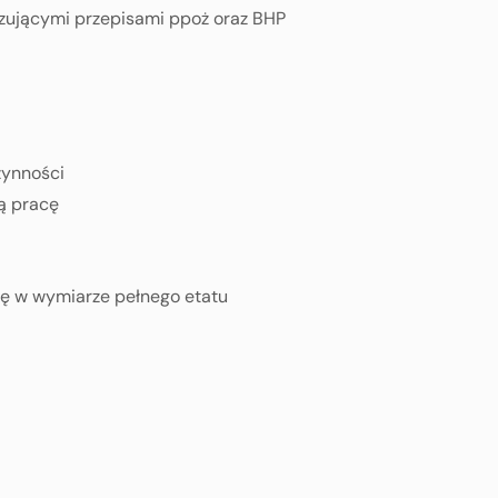
ązującymi przepisami ppoż oraz BHP
zynności
ą pracę
cę w wymiarze pełnego etatu