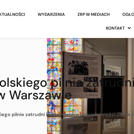
KTUALNOŚCI
WYDARZENIA
ZRP W MEDIACH
OGŁO
KONTAKT
olskiego pilnie zatrudn
w Warszawie
kiego pilnie zatrudni konserwatora nieruchomości ZRP w