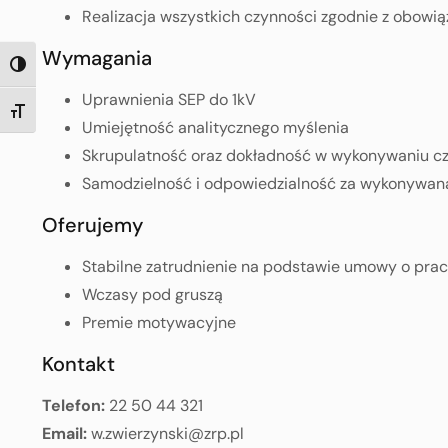
Realizacja wszystkich czynności zgodnie z obowi
Wymagania
TOGGLE HIGH CONTRAST
Uprawnienia SEP do 1kV
TOGGLE FONT SIZE
Umiejętność analitycznego myślenia
Skrupulatność oraz dokładność w wykonywaniu c
Samodzielność i odpowiedzialność za wykonywan
Oferujemy
Stabilne zatrudnienie na podstawie umowy o pra
Wczasy pod gruszą
Premie motywacyjne
Kontakt
Telefon:
22 50 44 321
Email:
w.zwierzynski@zrp.pl