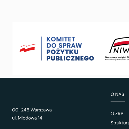
O NAS
00-246 Warszawa
O ZRP
ul. Miodowa 14
Struktur