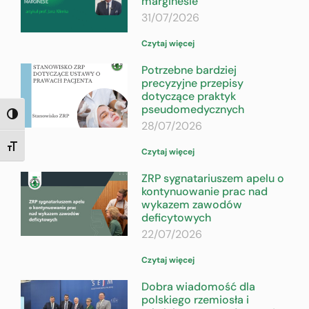
marginesie
31/07/2026
Czytaj więcej
Potrzebne bardziej
precyzyjne przepisy
dotyczące praktyk
pseudomedycznych
TOGGLE HIGH CONTRAST
28/07/2026
TOGGLE FONT SIZE
Czytaj więcej
ZRP sygnatariuszem apelu o
kontynuowanie prac nad
wykazem zawodów
deficytowych
22/07/2026
Czytaj więcej
Dobra wiadomość dla
polskiego rzemiosła i