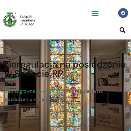
Deregulacja na posiedzeniu
w Senacie RP
Strona główna
/
Aktualności
/
Deregulacja na
posiedzeniu w Senacie RP