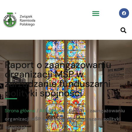
Raport o zaangażowaniu
organizacji MŚP w
zarządzanie funduszami
polityki spójności
Strona główna
/
Aktualności
/
Raport o zaangażowaniu
organizacji MŚP w zarządzanie funduszami polityki
spójności