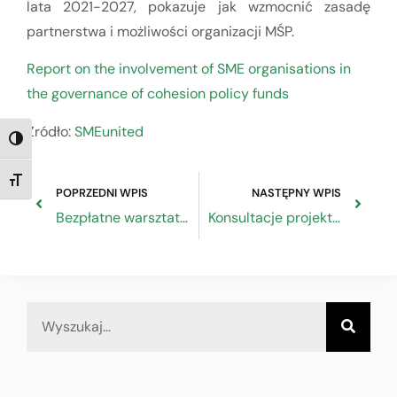
lata 2021-2027, pokazuje
jak wzmocnić zasadę
partnerstwa i możliwości organizacji MŚP.
Report on the involvement of SME organisations in
the governance of cohesion policy funds
Źródło:
SMEunited
TOGGLE HIGH CONTRAST
TOGGLE FONT SIZE
POPRZEDNI WPIS
NASTĘPNY WPIS
Bezpłatne warsztaty regionalne dla przedsiębiorców z sektora MŚP
Konsultacje projektu nowelizacji ustawy o rzemiośle z izbami rzemieślniczymi