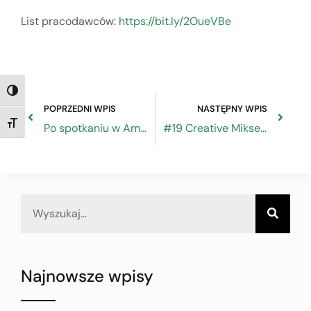
List pracodawców:
https://bit.ly/2OueVBe
TOGGLE HIGH CONTRAST
POPRZEDNI WPIS
NASTĘPNY WPIS
TOGGLE FONT SIZE
Po spotkaniu w Ambasadzie Zjednoczonego Królestwa Wielkiej Brytanii i Irlandii Północnej
#19 Creative Mikser. Nowa fala rzemiosła
Najnowsze wpisy