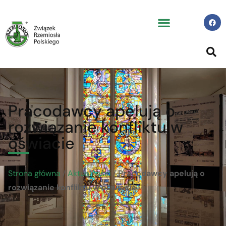
Pracodawcy apelują o
rozwiązanie konfliktu w
oświacie
Strona główna
/
Aktualności
/
Pracodawcy apelują o
rozwiązanie konfliktu w oświacie