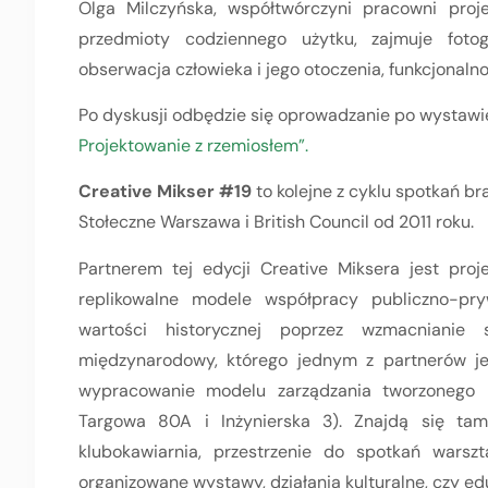
Olga Milczyńska, współtwórczyni pracowni proje
przedmioty codziennego użytku, zajmuje fotogr
obserwacja człowieka i jego otoczenia, funkcjonal
Po dyskusji odbędzie się oprowadzanie po wystaw
Projektowanie z rzemiosłem”.
Creative Mikser #19
to kolejne z cyklu spotkań b
Stołeczne Warszawa i British Council od 2011 roku.
Partnerem tej edycji Creative Miksera jest pro
replikowalne modele współpracy publiczno-p
wartości historycznej poprzez wzmacnianie 
międzynarodowy, którego jednym z partnerów je
wypracowanie modelu zarządzania tworzonego 
Targowa 80A i Inżynierska 3). Znajdą się tam 
klubokawiarnia, przestrzenie do spotkań warsz
organizowane wystawy, działania kulturalne, czy ed