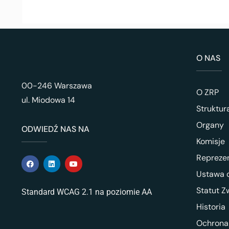
O NAS
00-246 Warszawa
O ZRP
ul. Miodowa 14
Struktur
Organy
ODWIEDŹ NAS NA
Komisje
Repreze
Ustawa o
Statut Z
Standard WCAG 2.1 na poziomie AA
Historia
Ochrona