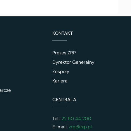
KONTAKT
Prezes ZRP
Dyrektor Generalny
Zespoły
Kariera
arcze
CENTRALA
Tel.:
22 50 44 200
E-mail:
zrp@zrp.pl