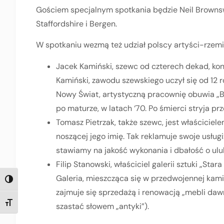
Gościem specjalnym spotkania będzie Neil Brownsw
Staffordshire i Bergen.
W spotkaniu wezmą też udział polscy artyści-rzemi
Jacek Kamiński, szewc od czterech dekad, kont
Kamiński, zawodu szewskiego uczył się od 12 ro
Nowy Świat, artystyczną pracownię obuwia „Br
po maturze, w latach ‘70. Po śmierci stryja pr
Tomasz Pietrzak, także szewc, jest właściciele
noszącej jego imię. Tak reklamuje swoje usłu
stawiamy na jakość wykonania i dbałość o ulu
Filip Stanowski, właściciel galerii sztuki „Stara
Galeria, mieszcząca się w przedwojennej kamie
TOGGLE HIGH CONTRAST
zajmuje się sprzedażą i renowacją „mebli dawn
TOGGLE FONT SIZE
szastać słowem „antyki”).