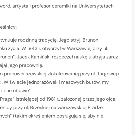
ord, artysta i profesor ceramiki na Uniwersytetach
eślnicy:
ynuuje rodzinną tradycję. Jego stryj, Brunon
ku życia. W 1943 r. otworzył w Warszawie, przy ul.
unon”. Jacek Kamiński rozpoczął naukę u stryja zaraz
zejął jego pracownię.
m pracowni szewskiej zlokalizowanej przy ul. Targowej i
gi: „W świecie jednorazówek i masowych butów, my
bione obuwie”.
 Praga” istniejącej od 1981 r., założonej przez jego ojca.
nicy przy ul. Brzeskiej na warszawskiej Pradze,
ych” (takim określeniem posługują się, aby nie