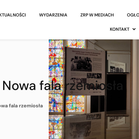
KTUALNOŚCI
WYDARZENIA
ZRP W MEDIACH
OGŁO
KONTAKT
 Nowa fala rzemiosła
owa fala rzemiosła