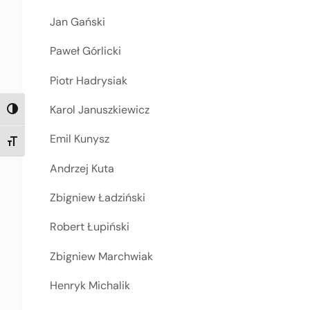
Jan Gański
Paweł Górlicki
Piotr Hadrysiak
Karol Januszkiewicz
TOGGLE HIGH CONTRAST
Emil Kunysz
TOGGLE FONT SIZE
Andrzej Kuta
Zbigniew Ładziński
Robert Łupiński
Zbigniew Marchwiak
Henryk Michalik