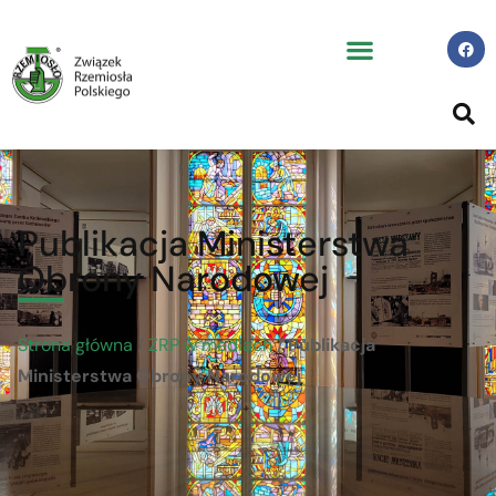
Publikacja Ministerstwa
Obrony Narodowej
Strona główna
/
ZRP w mediach
/
Publikacja
Ministerstwa Obrony Narodowej