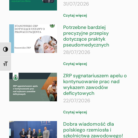
31/07/2026
Czytaj więcej
Potrzebne bardziej
precyzyjne przepisy
dotyczące praktyk
pseudomedycznych
TOGGLE HIGH CONTRAST
28/07/2026
Czytaj więcej
TOGGLE FONT SIZE
ZRP sygnatariuszem apelu o
kontynuowanie prac nad
wykazem zawodów
deficytowych
22/07/2026
Czytaj więcej
Dobra wiadomość dla
polskiego rzemiosła i
szkolnictwa zawodowego!