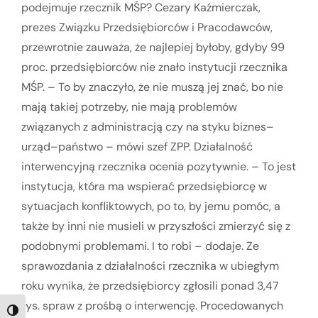
podejmuje rzecznik MŚP? Cezary Kaźmierczak,
prezes Związku Przedsiębiorców i Pracodawców,
przewrotnie zauważa, że najlepiej byłoby, gdyby 99
proc. przedsiębiorców nie znało instytucji rzecznika
MŚP. – To by znaczyło, że nie muszą jej znać, bo nie
mają takiej potrzeby, nie mają problemów
związanych z administracją czy na styku biznes–
urząd–państwo – mówi szef ZPP. Działalność
interwencyjną rzecznika ocenia pozytywnie. – To jest
instytucja, która ma wspierać przedsiębiorcę w
sytuacjach konfliktowych, po to, by jemu pomóc, a
także by inni nie musieli w przyszłości zmierzyć się z
podobnymi problemami. I to robi – dodaje. Ze
sprawozdania z działalności rzecznika w ubiegłym
roku wynika, że przedsiębiorcy zgłosili ponad 3,47
tys. spraw z prośbą o interwencję. Procedowanych
TOGGLE HIGH CONTRAST