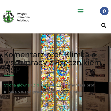
Komentarz prof. Klimka o
współpracy z Rzecznikiem
MŚP
Strona główna
/
ZRP w mediach
/
Komentarz prof.
Klimka o współpracy z Rzecznikiem MŚP