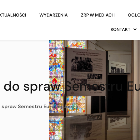
KTUALNOŚCI
WYDARZENIA
ZRP W MEDIACH
OGŁO
KONTAKT
u do spraw Semestru Eu
o spraw Semestru Europejskiego