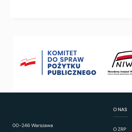
O NAS
00-246 Warszawa
O ZRP