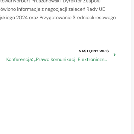
tował Norbert Pruszanowski, Dyrektor Zespołu
ówiono informacje z negocjacji zaleceń Rady UE
jskiego 2024 oraz Przygotowanie Średniookresowego
NASTĘPNY WPIS
Konferencja: „Prawo Komunikacji Elektronicznej – wdrożenie i interpretacja”