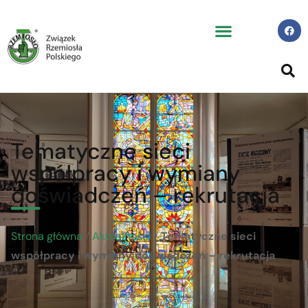
Tematyczne sieci
współpracy i wymiany
doświadczeń – rekrutacja
Strona główna
/
Aktualności
/
Tematyczne sieci
współpracy i wymiany doświadczeń – rekrutacja