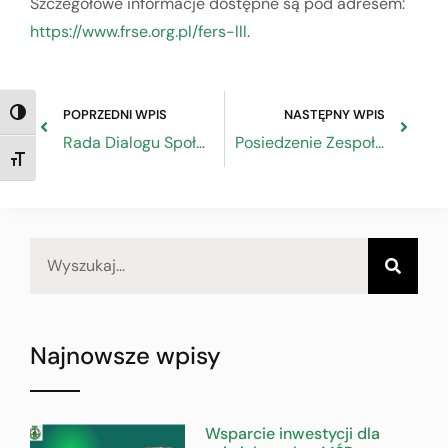
Szczegółowe informacje dostępne są pod adresem:
https://www.frse.org.pl/fers-lll
.
POPRZEDNI WPIS
NASTĘPNY WPIS
TOGGLE HIGH CONTRAST
Rada Dialogu Społecznego omawia projekt ustawy budżetowej na rok 2025
Posiedzenie Zespołu do spraw Semestru Europejskiego
TOGGLE FONT SIZE
Najnowsze wpisy
Wsparcie inwestycji dla