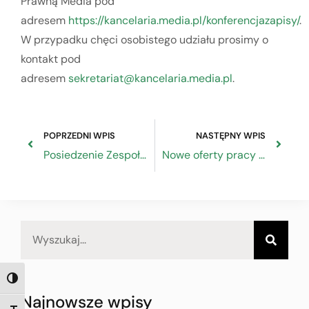
Prawną Media pod
adresem
https://kancelaria.media.pl/konferencjazapisy/
.
W przypadku chęci osobistego udziału prosimy o
kontakt pod
adresem
sekretariat@kancelaria.media.pl
.
POPRZEDNI WPIS
NASTĘPNY WPIS
Posiedzenie Zespołu do spraw Semestru Europejskiego
Nowe oferty pracy w ZRP
TOGGLE HIGH CONTRAST
Najnowsze wpisy