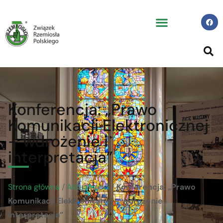
Konferencja: „Prawo
Komunikacji Elektronicznej
– wdrożenie i
interpretacja”
Strona główna
/
Aktualności
/
Konferencja: „Prawo
Komunikacji Elektronicznej – wdrożenie i
interpretacja”