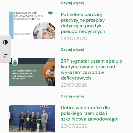
Czytaj więcej
Potrzebne bardziej
precyzyjne przepisy
dotyczące praktyk
pseudomedycznych
28/07/2026
TOGGLE HIGH CONTRAST
Czytaj więcej
TOGGLE FONT SIZE
ZRP sygnatariuszem apelu o
kontynuowanie prac nad
wykazem zawodów
deficytowych
22/07/2026
Czytaj więcej
Dobra wiadomość dla
polskiego rzemiosła i
szkolnictwa zawodowego!
20/07/2026