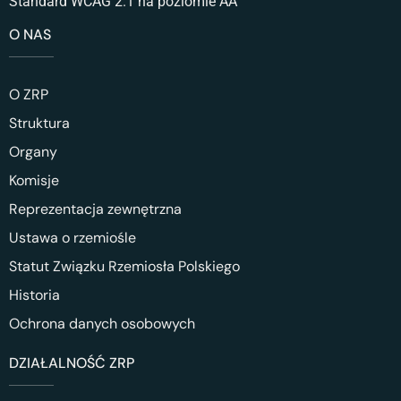
Standard WCAG 2.1 na poziomie AA
O NAS
O ZRP
Struktura
Organy
Komisje
Reprezentacja zewnętrzna
Ustawa o rzemiośle
Statut Związku Rzemiosła Polskiego
Historia
Ochrona danych osobowych
DZIAŁALNOŚĆ ZRP