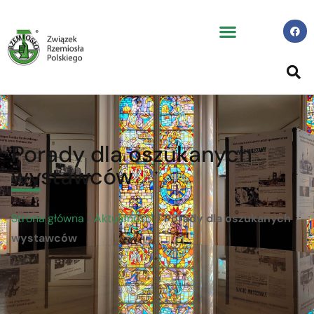
Porady dla oszukanych
wystawców
Strona główna
/
Aktualności
/
Porady dla oszukanych
wystawców