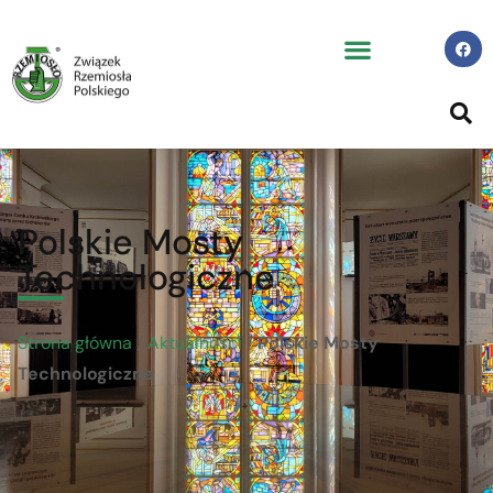
Polskie Mosty
Technologiczne
Strona główna
/
Aktualności
/
Polskie Mosty
Technologiczne