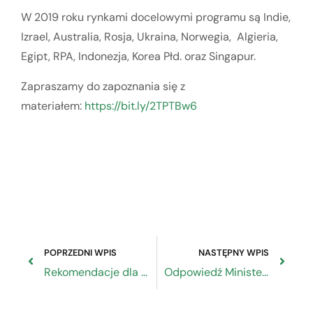
W 2019 roku rynkami docelowymi programu są Indie,
Izrael, Australia, Rosja, Ukraina, Norwegia, Algieria,
Egipt, RPA, Indonezja, Korea Płd. oraz Singapur.
Zapraszamy do zapoznania się z
materiałem:
https://bit.ly/2TPTBw6
POPRZEDNI WPIS
NASTĘPNY WPIS
Rekomendacje dla międzyinstytucjonalnych negocjacji dotyczących regulacji w sprawie wspólnych przepisów w polityce spójności: priorytet dla partnerstwa
Odpowiedź Ministerstwa Finansów na pismo ZRP ws. problemów z wysyłaniem elektronicznych sprawozdań finansowych