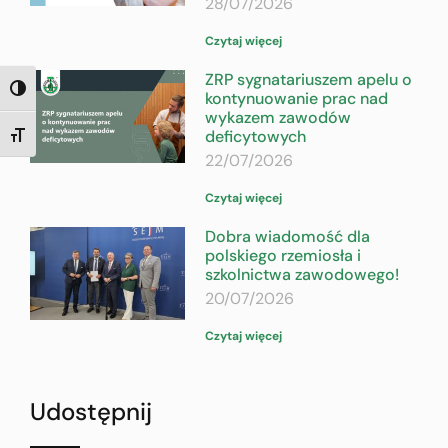
28/07/2026
Czytaj więcej
ZRP sygnatariuszem apelu o
TOGGLE HIGH CONTRAST
kontynuowanie prac nad
wykazem zawodów
deficytowych
TOGGLE FONT SIZE
22/07/2026
Czytaj więcej
Dobra wiadomość dla
polskiego rzemiosła i
szkolnictwa zawodowego!
20/07/2026
Czytaj więcej
Udostępnij