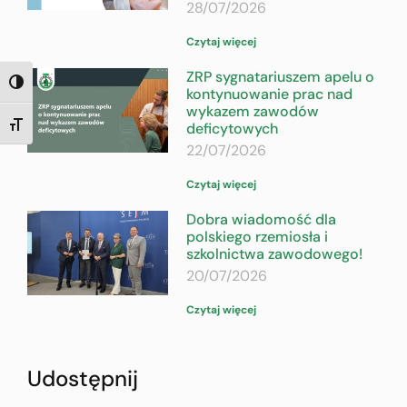
28/07/2026
Czytaj więcej
ZRP sygnatariuszem apelu o
TOGGLE HIGH CONTRAST
kontynuowanie prac nad
wykazem zawodów
deficytowych
TOGGLE FONT SIZE
22/07/2026
Czytaj więcej
Dobra wiadomość dla
polskiego rzemiosła i
szkolnictwa zawodowego!
20/07/2026
Czytaj więcej
Udostępnij