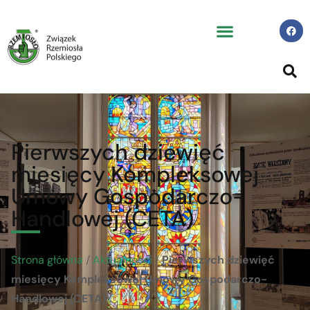
Pierwszych dziewięć
miesięcy Kompleksowej
Umowy Gospodarczo-
Handlowej (CETA)
Strona główna
/
Aktualności
/
Pierwszych dziewięć
miesięcy Kompleksowej Umowy Gospodarczo-
Handlowej (CETA)