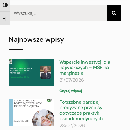
TOGGLE HIGH CONTRAST
TOGGLE FONT SIZE
Najnowsze wpisy
Wsparcie inwestycji dla
największych – MŚP na
marginesie
31/07/2026
Czytaj więcej
Potrzebne bardziej
precyzyjne przepisy
dotyczące praktyk
pseudomedycznych
28/07/2026