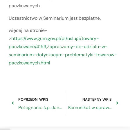
paczkowanych.
Uczestnictwo w Seminarium jest bezpłatne.
więcej na stronie-
>
https://www.gum.gov.pl/pl/uslugi/towary-
paczkowane/4153,Zapraszamy-do-udzialu-w-
seminarium-dotyczacym-problematyki-towarow-
paczkowanych.html
POPRZEDNI WPIS
NASTĘPNY WPIS
Pożegnanie ś.p. Jana Pawlaka
Komunikat w sprawie wznowienia naboru wniosków o dofinansowanie, w formule de minimis, projektów realizowanych ze środków na promocję eksportu w 2021 r.