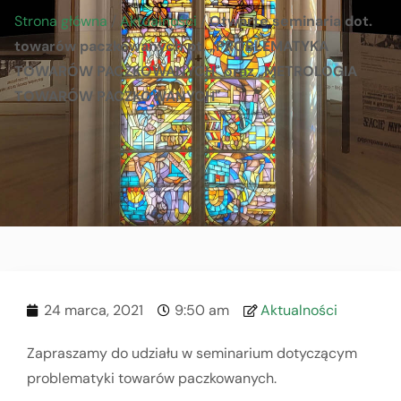
Strona główna
/
Aktualności
/
Otwarte seminaria dot.
towarów paczkowanych pt. „PROBLEMATYKA
TOWARÓW PACZKOWANYCH" oraz „METROLOGIA
TOWARÓW PACZKOWANYCH"
24 marca, 2021
9:50 am
Aktualności
Zapraszamy do udziału w seminarium dotyczącym
problematyki towarów paczkowanych.