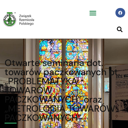
Otwarte seminaria dot.
towarów paczkowanych pt.
„PROBLEMATYKA
TOWARÓW
PACZKOWANYCH” oraz
„METROLOGIA TOWARÓW
PACZKOWANYCH”