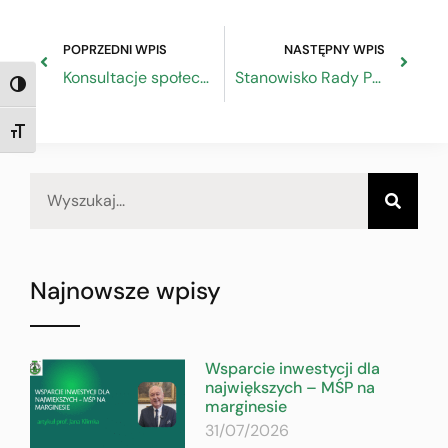
POPRZEDNI WPIS
NASTĘPNY WPIS
Konsultacje społeczne Umowy Partnerstwa na lata 2021-2027
Stanowisko Rady Przedsiębiorczości. Coraz trudniejsza sytuacja finansowa naciska firmy do ponownego otwarcia swoich firm mimo ograniczeń.
TOGGLE HIGH CONTRAST
TOGGLE FONT SIZE
Najnowsze wpisy
Wsparcie inwestycji dla
największych – MŚP na
marginesie
31/07/2026