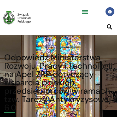
Odpowiedź Ministerstwa
Rozwoju, Pracy i Technologii
na Apel ZRP dotyczący
wsparcia polskich
przedsiębiorców w ramach
tzw. Tarczy Antykryzysowej
6.0