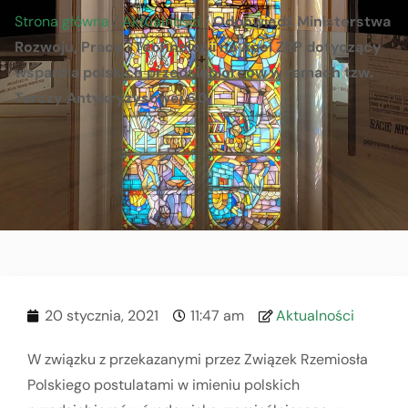
Strona główna
/
Aktualności
/
Odpowiedź Ministerstwa
Rozwoju, Pracy i Technologii na Apel ZRP dotyczący
wsparcia polskich przedsiębiorców w ramach tzw.
Tarczy Antykryzysowej 6.0
20 stycznia, 2021
11:47 am
Aktualności
W związku z przekazanymi przez Związek Rzemiosła
Polskiego postulatami w imieniu polskich