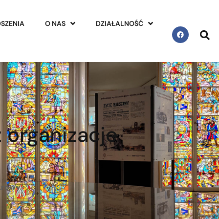
SZENIA
O NAS
DZIAŁALNOŚĆ
 organizacje
krowy