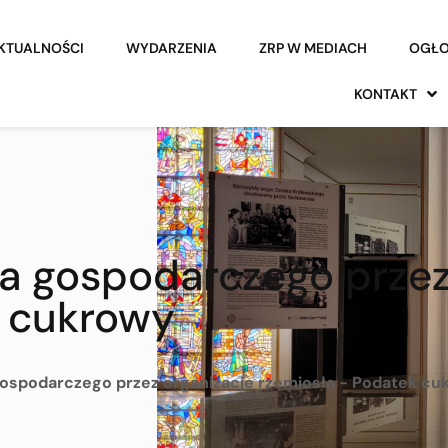
KTUALNOŚCI
WYDARZENIA
ZRP W MEDIACH
OGŁO
KONTAKT
a gospodarczego przez
k cukrowy
ospodarczego przez organizacje rzemiosła - Podatek cu