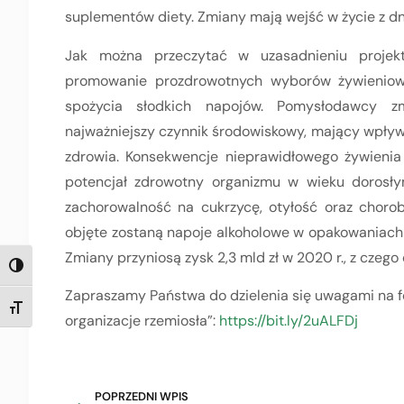
suplementów diety. Zmiany mają wejść w życie z dn
Jak można przeczytać w uzasadnieniu proje
promowanie prozdrowotnych wyborów żywieniowy
spożycia słodkich napojów. Pomysłodawcy z
najważniejszy czynnik środowiskowy, mający wpływ
zdrowia. Konsekwencje nieprawidłowego żywienia 
potencjał zdrowotny organizmu w wieku dorosłym
zachorowalność na cukrzycę, otyłość oraz chor
objęte zostaną napoje alkoholowe w opakowaniach o
Zmiany przyniosą zysk 2,3 mld zł w 2020 r., z czeg
TOGGLE HIGH CONTRAST
Zapraszamy Państwa do dzielenia się uwagami na 
TOGGLE FONT SIZE
organizacje rzemiosła”:
https://bit.ly/2uALFDj
POPRZEDNI WPIS