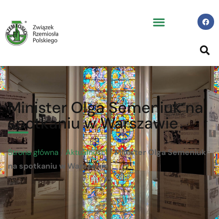
Minister Olga Semeniuk na
spotkaniu w Warszawie
Strona główna
/
Aktualności
/
Minister Olga Semeniuk
na spotkaniu w Warszawie