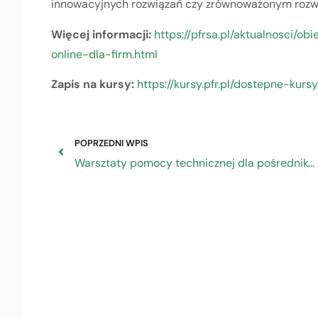
innowacyjnych rozwiązań czy zrównoważonym rozw
Więcej informacji:
https://pfrsa.pl/aktualnosci/o
online-dla-firm.html
Zapis na kursy:
https://kursy.pfr.pl/dostepne-kursy
POPRZEDNI WPIS
Warsztaty pomocy technicznej dla pośredników zorganizowane przez Porozumienie Firm dla Klimatu i Energii (CCCE)