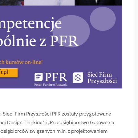
h Sieci Firm Przyszłości PFR zostały przygotowane
nci Design Thinking” i „Przedsiębiorstwo Gotowe na
edsiębiorców związanych m.in. z projektowaniem