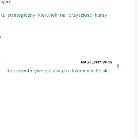
ojem.
bierz-strategiczny-kierunek-na-przyszlosc-kursy-
/
NASTĘPNY WPIS
Reprezentatywność Związku Rzemiosła Polskiego jako organizacji pracodawców w Radzie Dialogu Społecznego potwierdzona