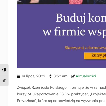
TOGGLE HIGH CONTRAST
14 lipca, 2022
8:52 am
Aktualności
TOGGLE FONT SIZE
Związek Rzemiosła Polskiego informuje, że w ramac
kursy pt. „Raportowanie ESG w praktyce”, „Projekta
Przyszłość”, które są odpowiedzią na wyzwania prz