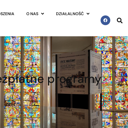
SZENIA
O NAS
DZIAŁALNOŚĆ
bezpłatne programy