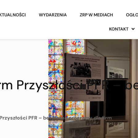
KTUALNOŚCI
WYDARZENIA
ZRP W MEDIACH
OGŁO
KONTAKT
irm Przyszłości PFR – 
 Przyszłości PFR – bezpłatne programy dla firm