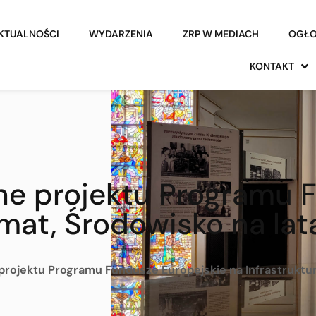
KTUALNOŚCI
WYDARZENIA
ZRP W MEDIACH
OGŁO
KONTAKT
ne projektu Programu 
limat, Środowisko na la
projektu Programu Fundusze Europejskie na Infrastruktur