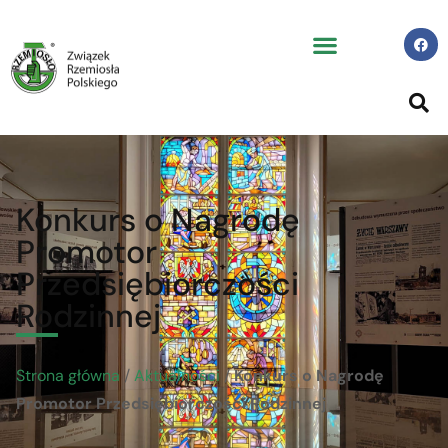
Konkurs o Nagrodę
Promotor
Przedsiębiorczości
Rodzinnej
Strona główna
/
Aktualności
/
Konkurs o Nagrodę
Promotor Przedsiębiorczości Rodzinnej