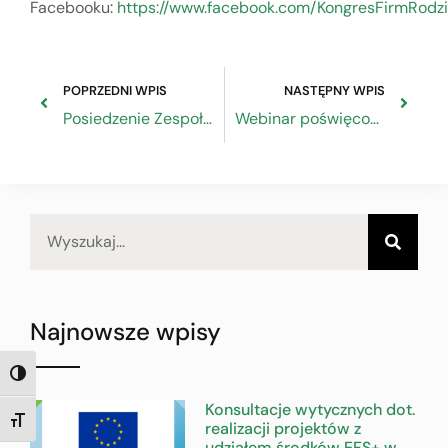
Facebooku:
https://www.facebook.com/KongresFirmRod
POPRZEDNI WPIS
NASTĘPNY WPIS
Posiedzenie Zespołu Problemowego RDS ds. Funduszy Europejskich
Webinar poświęcony finansowaniu energooszczędnych metod produkcji i zaopatrzenia w żywność.
Najnowsze wpisy
TOGGLE HIGH CONTRAST
Konsultacje wytycznych dot.
TOGGLE FONT SIZE
realizacji projektów z
udziałem środków EFS+ w