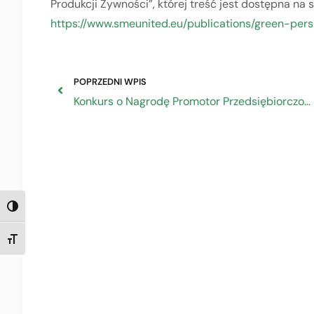
Produkcji Żywności”, której treść jest dostępna na 
https://www.smeunited.eu/publications/green-per
POPRZEDNI WPIS
Konkurs o Nagrodę Promotor Przedsiębiorczości Rodzinnej
TOGGLE HIGH CONTRAST
TOGGLE FONT SIZE