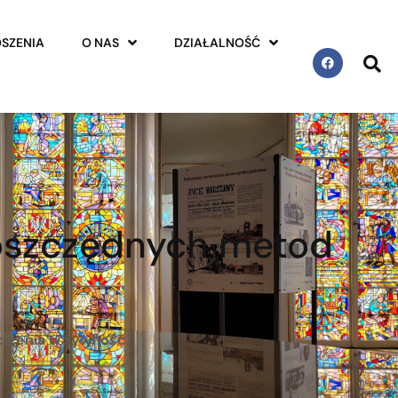
SZENIA
O NAS
DZIAŁALNOŚĆ
oszczędnych metod
trzenia w żywność.