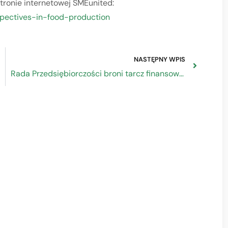
stronie internetowej SMEunited:
spectives-in-food-production
NASTĘPNY WPIS
Rada Przedsiębiorczości broni tarcz finansowych Polskiego Funduszu Rozwoju