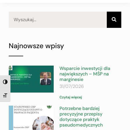
Najnowsze wpisy
Wsparcie inwestycji dla
największych – MŚP na
marginesie
TOGGLE HIGH CONTRAST
31/07/2026
TOGGLE FONT SIZE
Czytaj więcej
Potrzebne bardziej
precyzyjne przepisy
dotyczące praktyk
pseudomedycznych