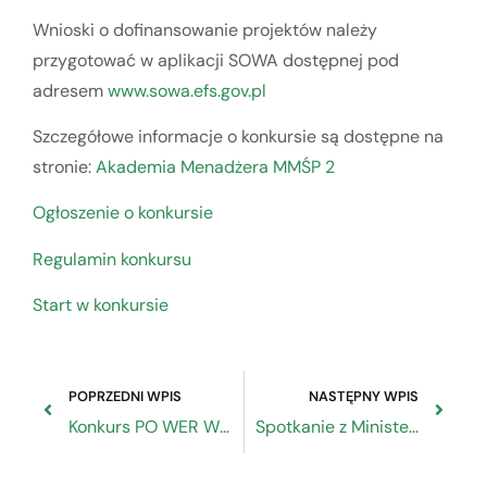
Wnioski o dofinansowanie projektów należy
przygotować w aplikacji SOWA dostępnej pod
adresem
www.sowa.efs.gov.pl
Szczegółowe informacje o konkursie są dostępne na
stronie:
Akademia Menadżera MMŚP 2
Ogłoszenie o konkursie
Regulamin konkursu
Start w konkursie
POPRZEDNI WPIS
NASTĘPNY WPIS
Konkurs PO WER Wzmocnienie potencjału instytucjonalnego i eksperckiego organizacji pozarządowych i partnerów społecznych do prowadzenia monitoringu w zakresie tworzenia i stosowania przepisów prawa
Spotkanie z Minister Olgą Semeniuk