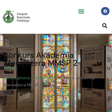
Konkurs Akademia
Menadżera MMŚP 2
Strona główna
/
Aktualności
/
Konkurs Akademia
Menadżera MMŚP 2