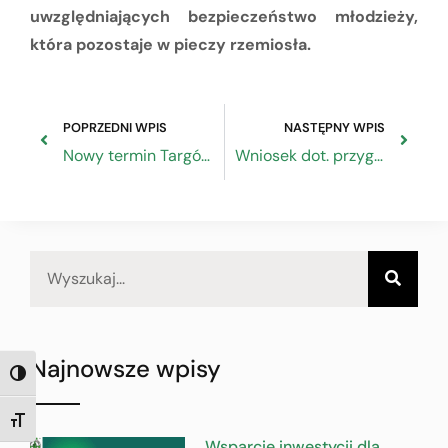
uwzględniających bezpieczeństwo młodzieży,
która pozostaje w pieczy rzemiosła.
POPRZEDNI WPIS
NASTĘPNY WPIS
Nowy termin Targów LOOK i beautyVISION
Wniosek dot. przygotowania pakietu rozwiązań redukujących negatywny wpływ epidemii koronowirusa na realizację projektów finansowanych z funduszy unijnych
Najnowsze wpisy
TOGGLE HIGH CONTRAST
TOGGLE FONT SIZE
Wsparcie inwestycji dla