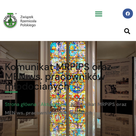
Komunikat MRPiPS oraz
MEN ws. pracowników
młodocianych
Strona główna
/
Aktualności
/
Komunikat MRPiPS oraz
MEN ws. pracowników młodocianych