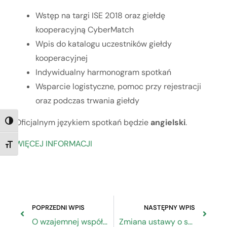
Wstęp na targi ISE 2018 oraz giełdę
kooperacyjną CyberMatch
Wpis do katalogu uczestników giełdy
kooperacyjnej
Indywidualny harmonogram spotkań
Wsparcie logistyczne, pomoc przy rejestracji
oraz podczas trwania giełdy
Oficjalnym językiem spotkań będzie
angielski
.
TOGGLE HIGH CONTRAST
WIĘCEJ INFORMACJI
TOGGLE FONT SIZE
POPRZEDNI WPIS
NASTĘPNY WPIS
O wzajemnej współpracy firm rodzinnych
Zmiana ustawy o systemie ubezpieczeń społecznych