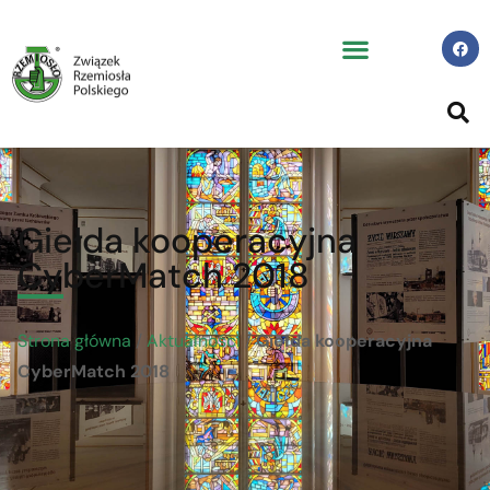
Giełda kooperacyjna
CyberMatch 2018
Strona główna
/
Aktualności
/
Giełda kooperacyjna
CyberMatch 2018