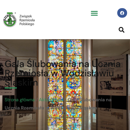
Gala Ślubowania na Ucznia
Rzemiosła w Wodzisławiu
Śląskim
Strona główna
/
Aktualności
/
Gala Ślubowania na
Ucznia Rzemiosła w Wodzisławiu Śląskim