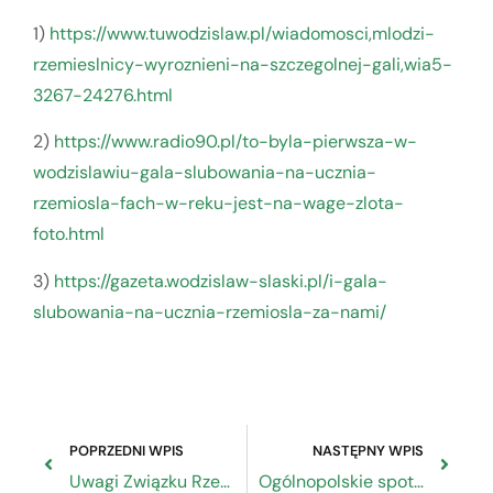
1)
https://www.tuwodzislaw.pl/wiadomosci,mlodzi-
rzemieslnicy-wyroznieni-na-szczegolnej-gali,wia5-
3267-24276.html
2)
https://www.radio90.pl/to-byla-pierwsza-w-
wodzislawiu-gala-slubowania-na-ucznia-
rzemiosla-fach-w-reku-jest-na-wage-zlota-
foto.html
3)
https://gazeta.wodzislaw-slaski.pl/i-gala-
slubowania-na-ucznia-rzemiosla-za-nami/
POPRZEDNI WPIS
NASTĘPNY WPIS
Uwagi Związku Rzemiosła Polskiego do projektu ustawy o zasadach realizacji zadań finansowanych ze środków europejskich w perspektywie finansowej 2021-2027
Ogólnopolskie spotkanie służb oświatowych organizacji rzemiosła promujące dialog społeczny