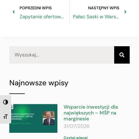
POPRZEDNI WPIS
NASTĘPNY WPIS
Zapytanie ofertowe na przygotowanie ekspertyzy dot. projektu ustawy o zmianie ustawy o podatku dochodowym od osób fizycznych, ustawy o podatku dochodowym od osób prawnych, ustawy – Ordynacja podatkowa
Pałac Saski w Warszawie – czy zostanie odbudowany?
Najnowsze wpisy
TOGGLE HIGH CONTRAST
Wsparcie inwestycji dla
największych – MŚP na
marginesie
TOGGLE FONT SIZE
31/07/2026
Czytaj więcej