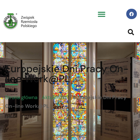
Europejskie Dni Pracy On-
line Work@PL
Strona główna
/
Aktualności
/
Europejskie Dni Pracy
On-line Work@PL