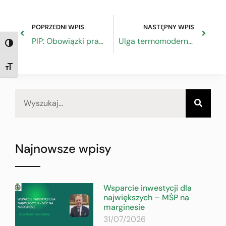
POPRZEDNI WPIS
NASTĘPNY WPIS
PIP: Obowiązki pracodawcy w okresie zimowym
Ulga termomodernizacyjna – Lista wydatków
TOGGLE HIGH CONTRAST
TOGGLE FONT SIZE
Najnowsze wpisy
Wsparcie inwestycji dla
największych – MŚP na
marginesie
31/07/2026