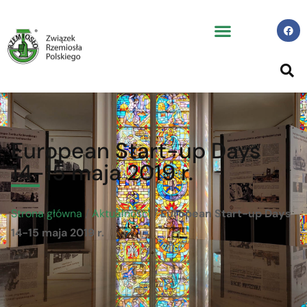
European Start-up Days
14-15 maja 2019 r.
Strona główna
/
Aktualności
/
European Start-up Days
14-15 maja 2019 r.