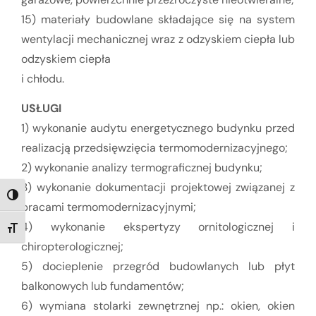
15) materiały budowlane składające się na system
wentylacji mechanicznej wraz z odzyskiem ciepła lub
odzyskiem ciepła
i chłodu.
USŁUGI
1) wykonanie audytu energetycznego budynku przed
realizacją przedsięwzięcia termomodernizacyjnego;
2) wykonanie analizy termograficznej budynku;
3) wykonanie dokumentacji projektowej związanej z
TOGGLE HIGH CONTRAST
pracami termomodernizacyjnymi;
4) wykonanie ekspertyzy ornitologicznej i
TOGGLE FONT SIZE
chiropterologicznej;
5) docieplenie przegród budowlanych lub płyt
balkonowych lub fundamentów;
6) wymiana stolarki zewnętrznej np.: okien, okien