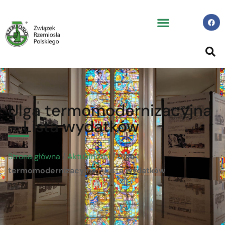
Ulga termomodernizacyjna
– Lista wydatków
Strona główna
/
Aktualności
/
Ulga
termomodernizacyjna - Lista wydatków