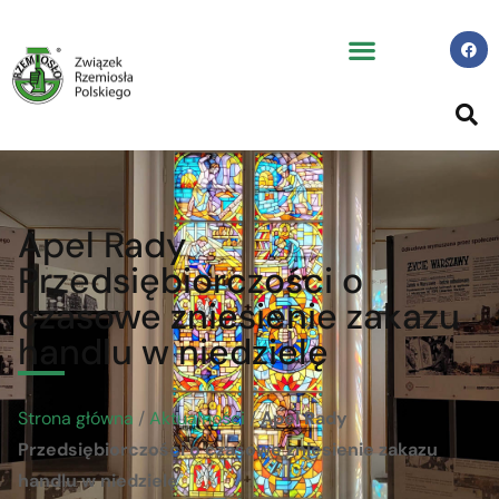
Apel Rady
Przedsiębiorczości o
czasowe zniesienie zakazu
handlu w niedzielę
Strona główna
/
Aktualności
/
Apel Rady
Przedsiębiorczości o czasowe zniesienie zakazu
handlu w niedzielę