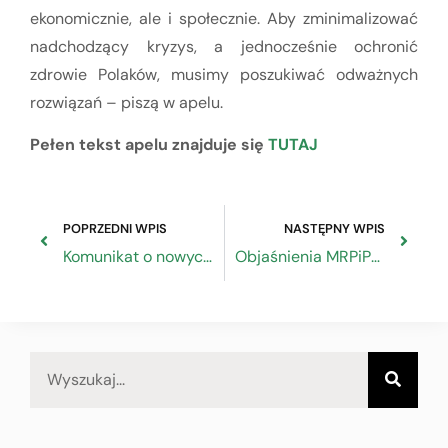
ekonomicznie, ale i społecznie. Aby zminimalizować
nadchodzący kryzys, a jednocześnie ochronić
zdrowie Polaków, musimy poszukiwać odważnych
rozwiązań – piszą w apelu.
Pełen tekst apelu znajduje się
TUTAJ
POPRZEDNI WPIS
NASTĘPNY WPIS
Komunikat o nowych zakładkach na portalu MSZ – Projekty i przetargi międzynarodowe
Objaśnienia MRPiPS w sprawie świadczenia postojowego