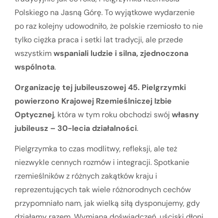
Polskiego na Jasną Górę. To wyjątkowe wydarzenie
po raz kolejny udowodniło, że polskie rzemiosło to nie
tylko ciężka praca i setki lat tradycji, ale przede
wszystkim
wspaniali ludzie i silna, zjednoczona
wspólnota
.
Organizację tej jubileuszowej 45. Pielgrzymki
powierzono Krajowej Rzemieślniczej Izbie
Optycznej
, która w tym roku obchodzi swój
własny
jubileusz – 30-lecia działalności
.
Pielgrzymka to czas modlitwy, refleksji, ale też
niezwykle cennych rozmów i integracji. Spotkanie
rzemieślników z różnych zakątków kraju i
reprezentujących tak wiele różnorodnych cechów
przypomniało nam, jak wielką siłą dysponujemy, gdy
działamy razem. Wymiana doświadczeń, uściski dłoni