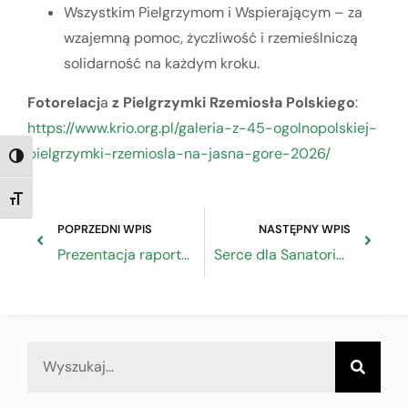
Wszystkim Pielgrzymom i Wspierającym – za
wzajemną pomoc, życzliwość i rzemieślniczą
solidarność na każdym kroku.
Fotorelacj
a
z Pielgrzymki Rzemiosła Polskiego
:
https://www.krio.org.pl/galeria-z-45-ogolnopolskiej-
pielgrzymki-rzemiosla-na-jasna-gore-2026/
TOGGLE HIGH CONTRAST
TOGGLE FONT SIZE
POPRZEDNI WPIS
NASTĘPNY WPIS
Prezentacja raportu o rynku pracy
Serce dla Sanatorium Uzdrowiskowego Piast