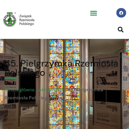
45. Pielgrzymka Rzemiosła
Polskiego
Strona główna
/
Aktualności
/
45. Pielgrzymka
Rzemiosła Polskiego