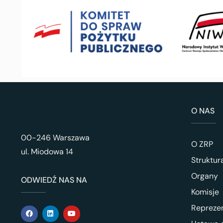
O NAS
00-246 Warszawa
O ZRP
ul. Miodowa 14
Struktur
Organy
ODWIEDŹ NAS NA
Komisje
Repreze