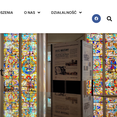
SZENIA
O NAS
DZIAŁALNOŚĆ
t