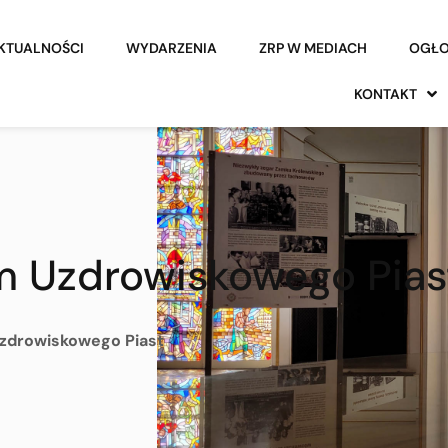
KTUALNOŚCI
WYDARZENIA
ZRP W MEDIACH
OGŁO
KONTAKT
m Uzdrowiskowego Pias
Uzdrowiskowego Piast