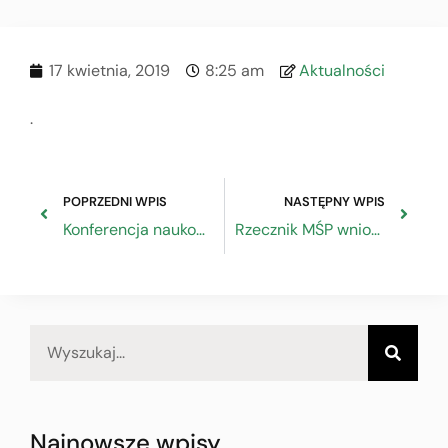
17 kwietnia, 2019
8:25 am
Aktualności
.
POPRZEDNI WPIS
NASTĘPNY WPIS
Konferencja naukowo-techniczna „Plus Energetyczne Budownictwo w Gospodarce o Obiegu Zamkniętym”
Rzecznik MŚP wnioskuje o bezpłatny program do składania sprawozdań finansowych w formie elektornicznej
Najnowsze wpisy