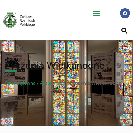
Życzenia Wielkanocne
Strona główna
/
Aktualności
/
Życzenia Wielkanocne