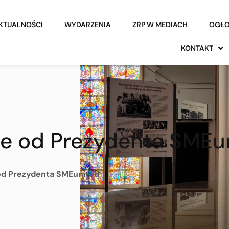
KTUALNOŚCI
WYDARZENIA
ZRP W MEDIACH
OGŁO
KONTAKT
e od Prezydenta SMEu
d Prezydenta SMEunited