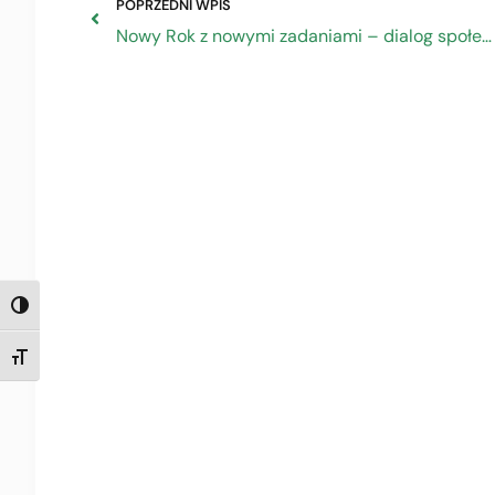
POPRZEDNI WPIS
Nowy Rok z nowymi zadaniami – dialog społeczny w regionach
TOGGLE HIGH CONTRAST
TOGGLE FONT SIZE