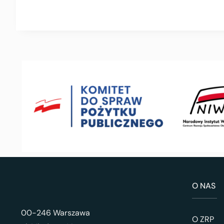
O NAS
00-246 Warszawa
O ZRP