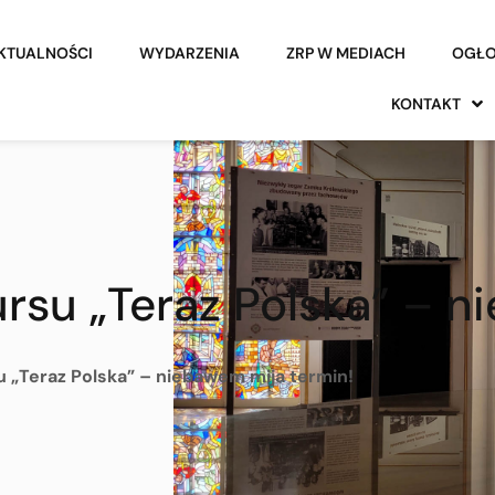
KTUALNOŚCI
WYDARZENIA
ZRP W MEDIACH
OGŁO
KONTAKT
ursu „Teraz Polska” – n
u „Teraz Polska” – niebawem mija termin!