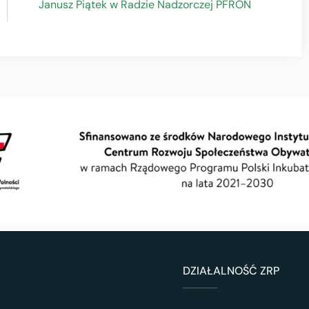
Janusz Piątek w Radzie Nadzorczej PFRON
DZIAŁALNOŚĆ ZRP