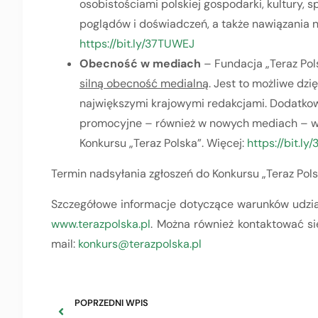
osobistościami polskiej gospodarki, kultury, s
poglądów i doświadczeń, a także nawiązania 
https://bit.ly/37TUWEJ
Obecność w mediach
– Fundacja „Teraz Pols
silną obecność medialną
. Jest to możliwe dzi
największymi krajowymi redakcjami. Dodatkow
promocyjne – również w nowych mediach – w
Konkursu „Teraz Polska”. Więcej:
https://bit.ly
Termin nadsyłania zgłoszeń do Konkursu „Teraz Pol
Szczegółowe informacje dotyczące warunków udział
www.terazpolska.pl
. Można również kontaktować się
mail:
konkurs@terazpolska.pl
POPRZEDNI WPIS