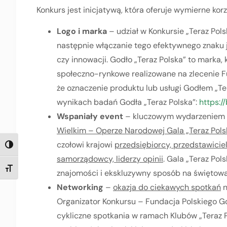
Konkurs jest inicjatywą, która oferuje wymierne kor
Logo i marka
– udział w Konkursie „Teraz Pols
następnie włączanie tego efektywnego znaku j
czy innowacji. Godło „Teraz Polska” to marka
społeczno-rynkowe realizowane na zlecenie F
że oznaczenie produktu lub usługi Godłem „Te
wynikach badań Godła „Teraz Polska”:
https://
Wspaniały event
– kluczowym wydarzeniem k
Wielkim – Operze Narodowej Gala „Teraz Pols
czołowi krajowi
przedsiębiorcy, przedstawiciele
TOGGLE HIGH CONTRAST
samorządowcy, liderzy opinii
. Gala „Teraz Pol
TOGGLE FONT SIZE
znajomości i ekskluzywny sposób na świętowa
Networking
–
okazja do ciekawych spotkań
n
Organizator Konkursu – Fundacja Polskiego G
cykliczne spotkania w ramach Klubów „Teraz P