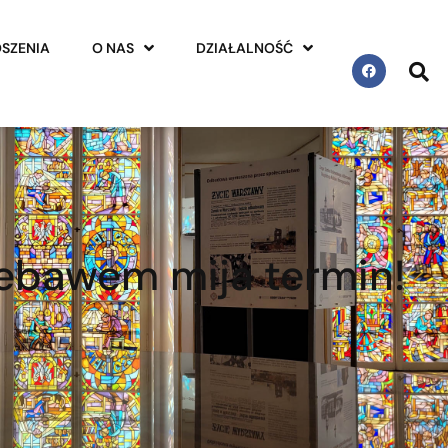
SZENIA
O NAS
DZIAŁALNOŚĆ
iebawem mija termin!