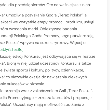
zyści dla przedsiębiorców. Oto najważniejsze z nich:
ka” umożliwia pozyskanie Godła „Teraz Polska”, a
akości we wszystkie etapy promocji produktu, usługi
, która wzmacnia marki. Obiektywne badania
undacji Polskiego Godła Promocyjnego potwierdzają,
raz Polska” wpływa na sukces rynkowy. Więcej o
bit.ly/2Tes9qj
ażdej edycji Konkursu jest
odbywająca się w Teatrze
ka”
. Biorą w niej udział
uczestnicy Konkursu
, a także
 świata sportu i kultury, politycy, dziennikarze,
ska” to niezwykła okazja do nawiązania ciekawych
nie sukcesów w biznesie.
ie przemija wraz z zakończeniem Gali „Teraz Polska”.
odła Promocyjnego – zrzesza laureatów i proponuje
olska”. Uczestnicy mają możliwość spotkania z