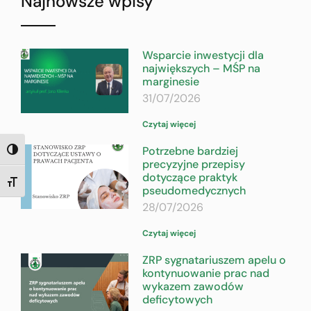
Najnowsze wpisy
Wsparcie inwestycji dla
największych – MŚP na
marginesie
31/07/2026
Czytaj więcej
Potrzebne bardziej
TOGGLE HIGH CONTRAST
precyzyjne przepisy
dotyczące praktyk
TOGGLE FONT SIZE
pseudomedycznych
28/07/2026
Czytaj więcej
ZRP sygnatariuszem apelu o
kontynuowanie prac nad
wykazem zawodów
deficytowych