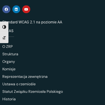
Standard WCAG 2.1 na poziomie AA
TOGGLE HIGH CONTRAST
O NAS
TOGGLE FONT SIZE
O ZRP
Struktura
Organy
Komisje
Reprezentacja zewnętrzna
Ustawa o rzemiośle
Statut Związku Rzemiosła Polskiego
Historia