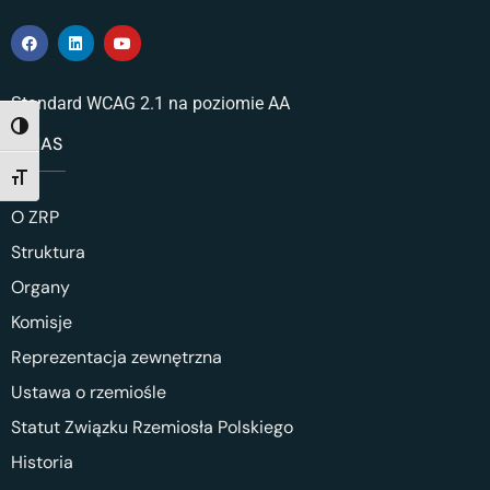
Standard WCAG 2.1 na poziomie AA
TOGGLE HIGH CONTRAST
O NAS
TOGGLE FONT SIZE
O ZRP
Struktura
Organy
Komisje
Reprezentacja zewnętrzna
Ustawa o rzemiośle
Statut Związku Rzemiosła Polskiego
Historia