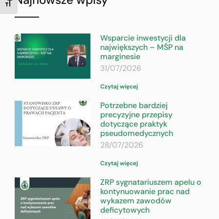
TOGGLE FONT SIZE
Wsparcie inwestycji dla
największych – MŚP na
marginesie
31/07/2026
Czytaj więcej
Potrzebne bardziej
precyzyjne przepisy
dotyczące praktyk
pseudomedycznych
28/07/2026
Czytaj więcej
ZRP sygnatariuszem apelu o
kontynuowanie prac nad
wykazem zawodów
deficytowych