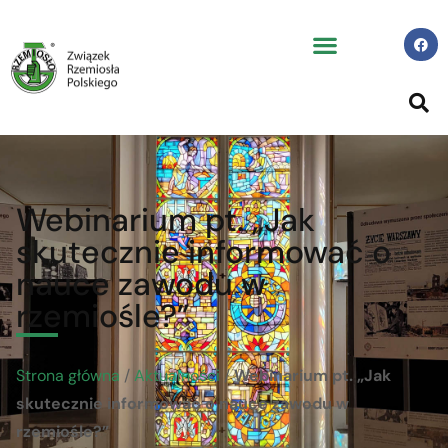
Webinarium pt. „Jak
skutecznie informować o
nauce zawodu w
rzemiośle?”
Strona główna
/
Aktualności
/
Webinarium pt. „Jak
skutecznie informować o nauce zawodu w
rzemiośle?”