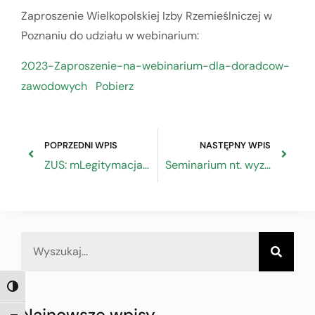
Zaproszenie Wielkopolskiej Izby Rzemieślniczej w
Poznaniu do udziału w webinarium:
2023-Zaproszenie-na-webinarium-dla-doradcow-
zawodowych
Pobierz
POPRZEDNI WPIS
NASTĘPNY WPIS
ZUS: mLegitymacja już działa
Seminarium nt. wyzwań i trendów w polityce regionalnej – 30.01.2022
TOGGLE HIGH CONTRAST
Najnowsze wpisy