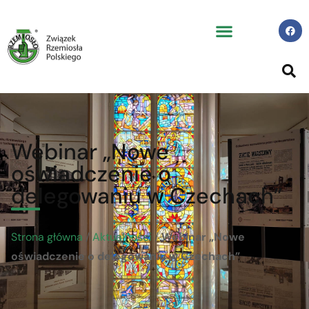
Webinar „Nowe
oświadczenie o
delegowaniu w Czechach”
Strona główna
/
Aktualności
/
Webinar „Nowe
oświadczenie o delegowaniu w Czechach”