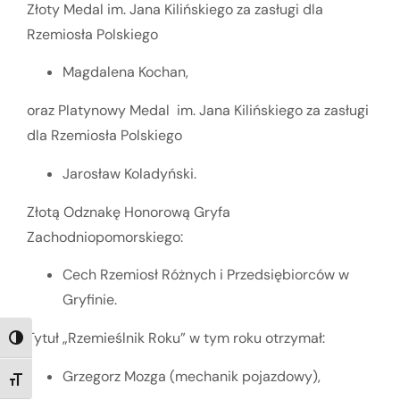
Złoty Medal im. Jana Kilińskiego za zasługi dla
Rzemiosła Polskiego
Magdalena Kochan,
oraz Platynowy Medal im. Jana Kilińskiego za zasługi
dla Rzemiosła Polskiego
Jarosław Koladyński.
Złotą Odznakę Honorową Gryfa
Zachodniopomorskiego:
Cech Rzemiosł Różnych i Przedsiębiorców w
Gryfinie.
Tytuł „Rzemieślnik Roku” w tym roku otrzymał:
TOGGLE HIGH CONTRAST
Grzegorz Mozga (mechanik pojazdowy),
TOGGLE FONT SIZE