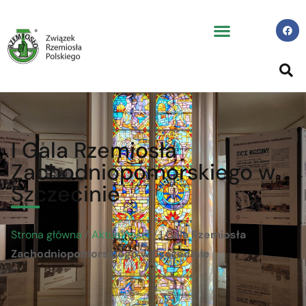
I Gala Rzemiosła
Zachodniopomorskiego w
Szczecinie
Strona główna
/
Aktualności
/
I Gala Rzemiosła
Zachodniopomorskiego w Szczecinie