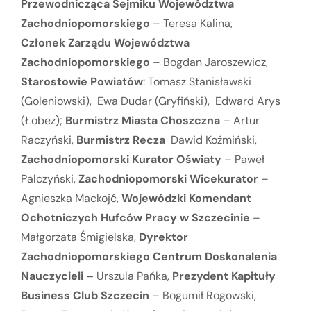
Przewodnicząca Sejmiku Województwa
Zachodniopomorskiego
– Teresa Kalina,
Członek Zarządu Województwa
Zachodniopomorskiego
– Bogdan Jaroszewicz,
Starostowie Powiatów
: Tomasz Stanisławski
(Goleniowski), Ewa Dudar (Gryfiński), Edward Arys
(Łobez);
Burmistrz Miasta Choszczna
– Artur
Raczyński,
Burmistrz Recza
Dawid Koźmiński,
Zachodniopomorski Kurator Oświaty
– Paweł
Palczyński,
Zachodniopomorski Wicekurator
–
Agnieszka Mackojć,
Wojewódzki Komendant
Ochotniczych Hufców Pracy w Szczecinie
–
Małgorzata Śmigielska,
Dyrektor
Zachodniopomorskiego Centrum Doskonalenia
Nauczycieli –
Urszula Pańka,
Prezydent Kapituły
Business Club Szczecin
– Bogumił Rogowski,