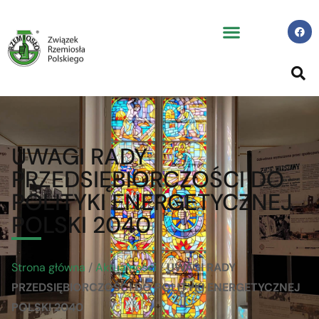
UWAGI RADY
PRZEDSIĘBIORCZOŚCI DO
POLITYKI ENERGETYCZNEJ
POLSKI 2040
Strona główna
/
Aktualności
/
UWAGI RADY
PRZEDSIĘBIORCZOŚCI DO POLITYKI ENERGETYCZNEJ
POLSKI 2040